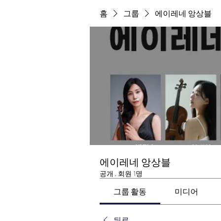
홈
그룹
에이레네 앙상블
에이레네 앙상블
공개
·
회원 1명
그룹 활동
미디어
뒤로