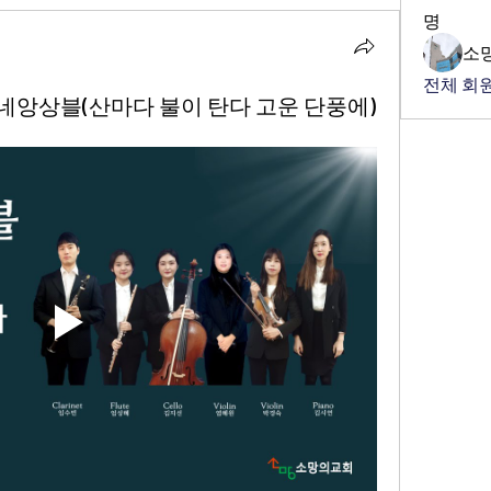
명
소
전체 회원
레네앙상블(산마다 불이 탄다 고운 단풍에)