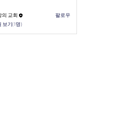
망의 교회
팔로우
 보기(1명)