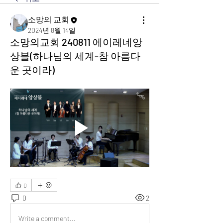
소망의 교회
2024년 8월 14일
소망의교회 240811 에이레네앙
상블(하나님의 세계-참 아름다
운 곳이라)
0
0
2
Write a comment...