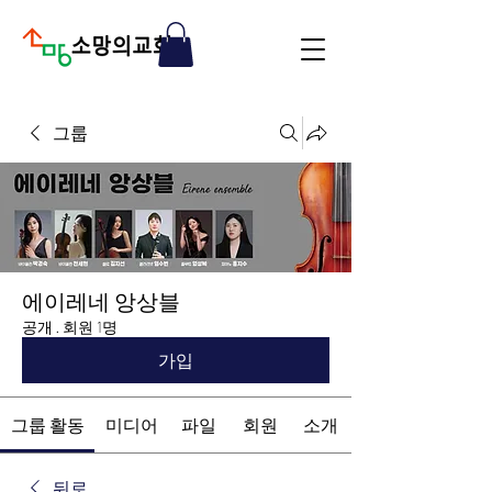
그룹
에이레네 앙상블
공개
·
회원 1명
가입
그룹 활동
미디어
파일
회원
소개
뒤로