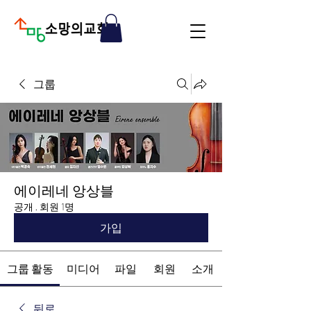
그룹
에이레네 앙상블
공개
·
회원 1명
가입
그룹 활동
미디어
파일
회원
소개
뒤로