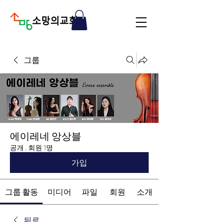
그룹
에이레네 앙상블
공개
·
회원 1명
가입
그룹 활동
미디어
파일
회원
소개
뒤로