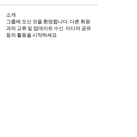
소개
그룹에 오신 것을 환영합니다. 다른 회원
과의 교류 및 업데이트 수신, 미디어 공유
등의 활동을 시작하세요.
명
소망의 교회
팔로우
전체 회원 보기(1명)
​경기도 안산시 상록구 평안로 47
(우)15630 Tel.
031) 409-0842
Fax.
031) 505-
0842