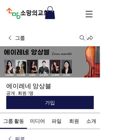
그룹
에이레네 앙상블
공개
·
회원 1명
가입
그룹 활동
미디어
파일
회원
소개
뒤로