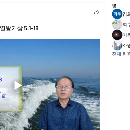
명
김
최
열왕기상 5:1-18
이
소
전체 회원