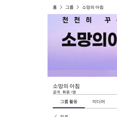
홈
그룹
소망의 아침
소망의 아침
공개
·
회원 4명
그룹 활동
미디어
뒤로