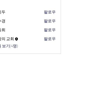
희두
팔로우
수경
팔로우
동희
팔로우
망의 교회
팔로우
 보기(4명)