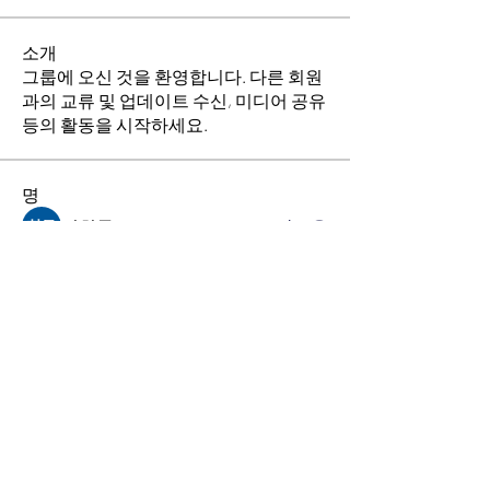
소개
그룹에 오신 것을 환영합니다. 다른 회원
과의 교류 및 업데이트 수신, 미디어 공유
등의 활동을 시작하세요.
명
김희두
팔로우
최수경
팔로우
이동희
팔로우
소망의 교회
팔로우
전체 회원 보기(4명)