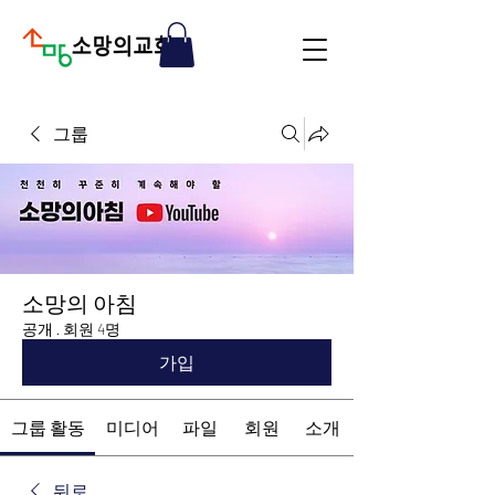
그룹
소망의 아침
공개
·
회원 4명
가입
그룹 활동
미디어
파일
회원
소개
뒤로