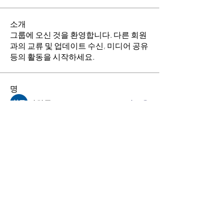
소개
그룹에 오신 것을 환영합니다. 다른 회원
과의 교류 및 업데이트 수신, 미디어 공유
등의 활동을 시작하세요.
명
김희두
팔로우
최수경
팔로우
이동희
팔로우
소망의 교회
팔로우
전체 회원 보기(4명)