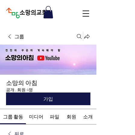
그룹
소망의 아침
공개
·
회원 4명
가입
그룹 활동
미디어
파일
회원
소개
뒤로