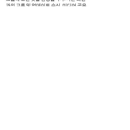
과의 교류 및 업데이트 수신, 미디어 공유
등의 활동을 시작하세요.
명
김희두
팔로우
최수경
팔로우
이동희
팔로우
소망의 교회
팔로우
전체 회원 보기(4명)
​경기도 안산시 상록구 평안로 47