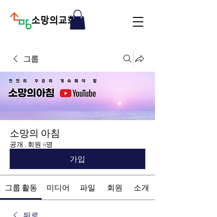
그룹
소망의 아침
공개
·
회원 4명
가입
그룹 활동
미디어
파일
회원
소개
뒤로