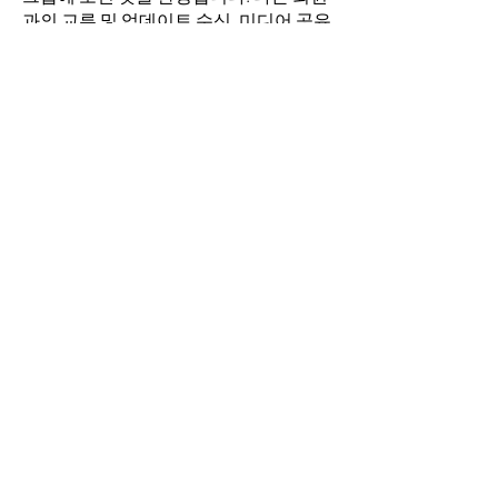
과의 교류 및 업데이트 수신, 미디어 공유
등의 활동을 시작하세요.
명
김희두
팔로우
최수경
팔로우
이동희
팔로우
소망의 교회
팔로우
전체 회원 보기(4명)
​경기도 안산시 상록구 평안로 47