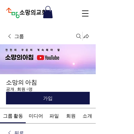
그룹
소망의 아침
공개
·
회원 4명
가입
그룹 활동
미디어
파일
회원
소개
뒤로