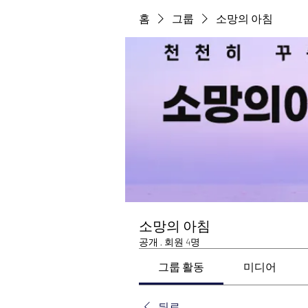
홈
그룹
소망의 아침
소망의 아침
공개
·
회원 4명
그룹 활동
미디어
뒤로