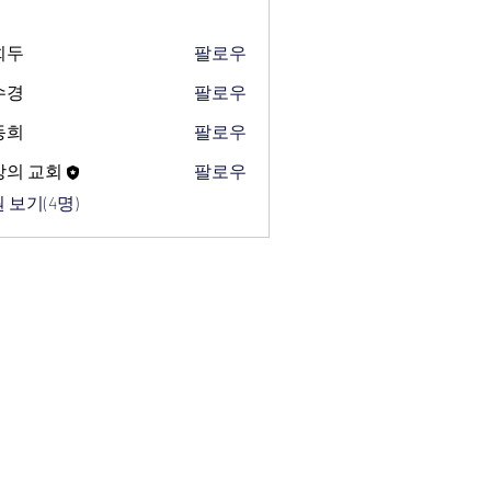
희두
팔로우
수경
팔로우
동희
팔로우
망의 교회
팔로우
 보기(4명)