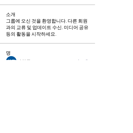
소개
그룹에 오신 것을 환영합니다. 다른 회원
과의 교류 및 업데이트 수신, 미디어 공유
등의 활동을 시작하세요.
명
김희두
팔로우
최수경
팔로우
이동희
팔로우
소망의 교회
팔로우
전체 회원 보기(4명)