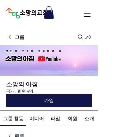
그룹
소망의 아침
공개
·
회원 4명
가입
그룹 활동
미디어
파일
회원
소개
뒤로