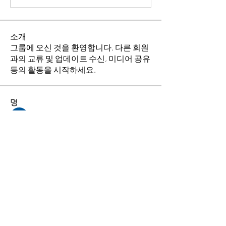
소개
그룹에 오신 것을 환영합니다. 다른 회원
과의 교류 및 업데이트 수신, 미디어 공유
등의 활동을 시작하세요.
명
김희두
팔로우
최수경
팔로우
이동희
팔로우
소망의 교회
팔로우
전체 회원 보기(4명)