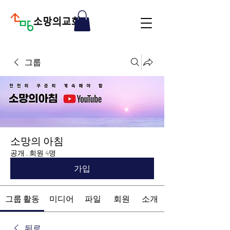
그룹
소망의 아침
공개
·
회원 4명
가입
그룹 활동
미디어
파일
회원
소개
뒤로