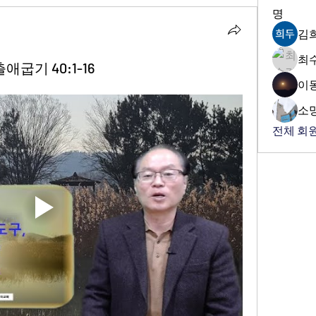
명
김
최
애굽기 40:1-16
이
소
전체 회원