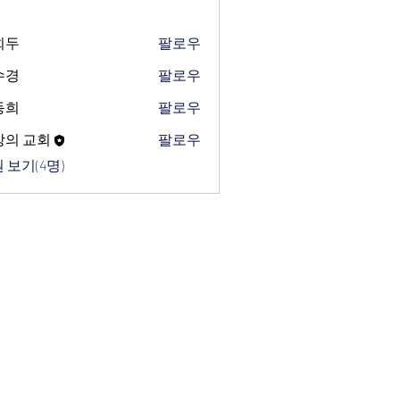
희두
팔로우
수경
팔로우
동희
팔로우
망의 교회
팔로우
 보기(4명)