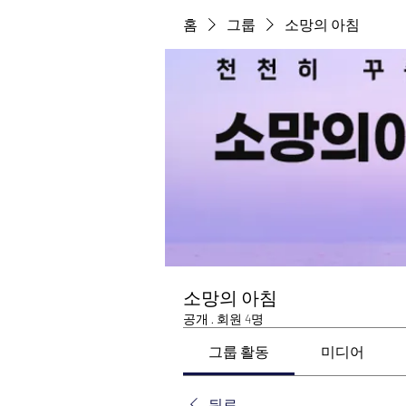
홈
그룹
소망의 아침
소망의 아침
공개
·
회원 4명
그룹 활동
미디어
뒤로