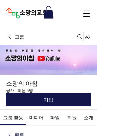
그룹
소망의 아침
공개
·
회원 4명
가입
그룹 활동
미디어
파일
회원
소개
뒤로