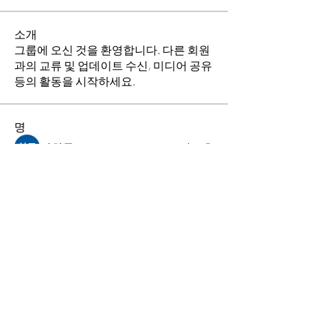
소개
그룹에 오신 것을 환영합니다. 다른 회원
과의 교류 및 업데이트 수신, 미디어 공유
등의 활동을 시작하세요.
명
김희두
팔로우
최수경
팔로우
이동희
팔로우
소망의 교회
팔로우
전체 회원 보기(4명)