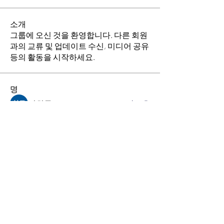
소개
그룹에 오신 것을 환영합니다. 다른 회원
과의 교류 및 업데이트 수신, 미디어 공유
등의 활동을 시작하세요.
명
김희두
팔로우
최수경
팔로우
이동희
팔로우
소망의 교회
팔로우
전체 회원 보기(4명)