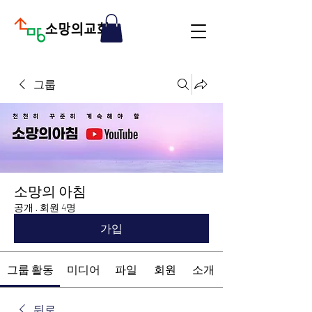
그룹
소망의 아침
공개
·
회원 4명
가입
그룹 활동
미디어
파일
회원
소개
뒤로