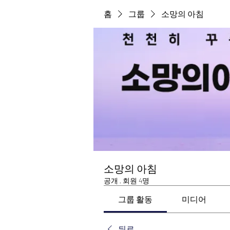
홈
그룹
소망의 아침
소망의 아침
공개
·
회원 4명
그룹 활동
미디어
뒤로