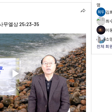
명
김
최
사무엘상 25:23-35
이
소
전체 회원