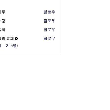
희두
팔로우
수경
팔로우
동희
팔로우
망의 교회
팔로우
 보기(4명)