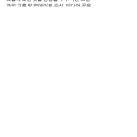
과의 교류 및 업데이트 수신, 미디어 공유
등의 활동을 시작하세요.
명
김희두
팔로우
최수경
팔로우
이동희
팔로우
소망의 교회
팔로우
전체 회원 보기(4명)
​경기도 안산시 상록구 평안로 47