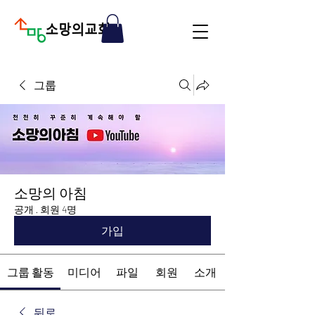
그룹
소망의 아침
공개
·
회원 4명
가입
그룹 활동
미디어
파일
회원
소개
뒤로