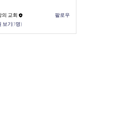
망의 교회
팔로우
 보기(1명)