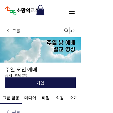
그룹
주일 오전 예배
공개
·
회원 2명
가입
그룹 활동
미디어
파일
회원
소개
뒤로