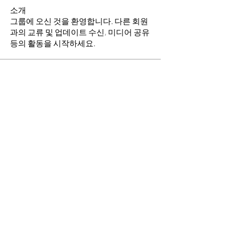
소개
그룹에 오신 것을 환영합니다. 다른 회원
과의 교류 및 업데이트 수신, 미디어 공유
등의 활동을 시작하세요.
명
이동희
팔로우
소망의 교회
팔로우
전체 회원 보기(2명)
​경기도 안산시 상록구 평안로 47
(우)15630 Tel.
031) 409-0842
Fax.
031) 505-