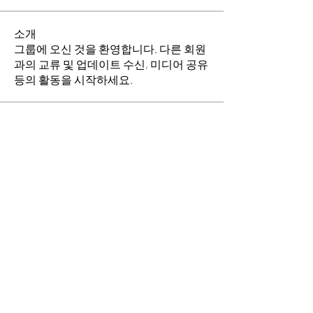
소개
그룹에 오신 것을 환영합니다. 다른 회원
과의 교류 및 업데이트 수신, 미디어 공유
등의 활동을 시작하세요.
명
이동희
팔로우
소망의 교회
팔로우
전체 회원 보기(2명)
​경기도 안산시 상록구 평안로 47