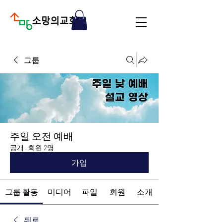
그룹
주일 오전 예배
공개
·
회원 2명
가입
그룹 활동
미디어
파일
회원
소개
뒤로