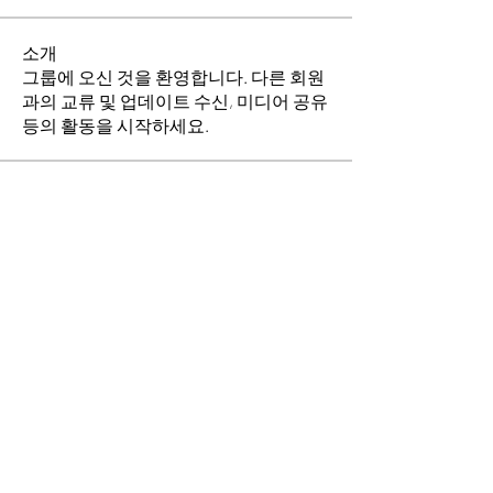
소개
그룹에 오신 것을 환영합니다. 다른 회원
과의 교류 및 업데이트 수신, 미디어 공유
등의 활동을 시작하세요.
명
이동희
팔로우
소망의 교회
팔로우
전체 회원 보기(2명)
​경기도 안산시 상록구 평안로 47