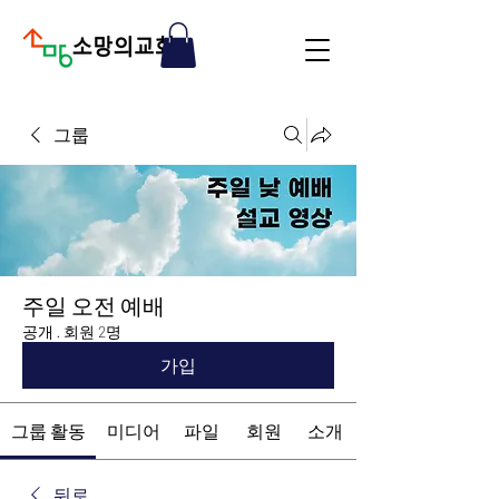
그룹
주일 오전 예배
공개
·
회원 2명
가입
그룹 활동
미디어
파일
회원
소개
뒤로