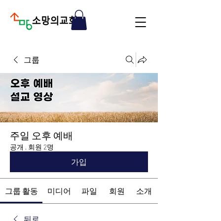
그룹
주일 오후 예배
공개
·
회원 2명
가입
그룹 활동
미디어
파일
회원
소개
뒤로