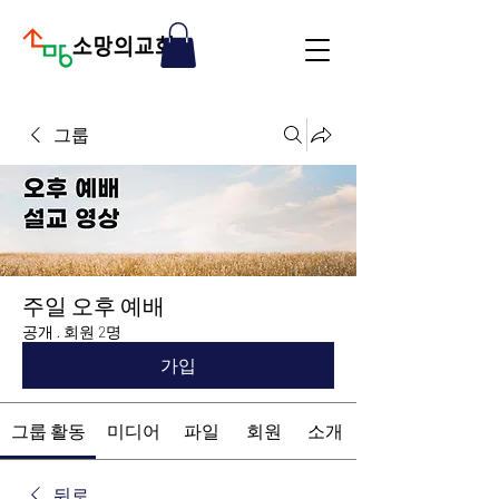
그룹
주일 오후 예배
공개
·
회원 2명
가입
그룹 활동
미디어
파일
회원
소개
뒤로