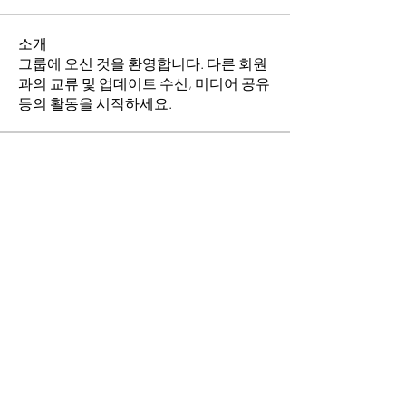
소개
그룹에 오신 것을 환영합니다. 다른 회원
과의 교류 및 업데이트 수신, 미디어 공유
등의 활동을 시작하세요.
명
소망의 교회
팔로우
이동희
팔로우
전체 회원 보기(2명)
​경기도 안산시 상록구 평안로 47