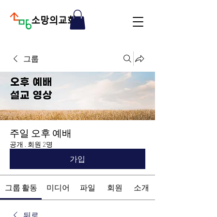
그룹
주일 오후 예배
공개
·
회원 2명
가입
그룹 활동
미디어
파일
회원
소개
뒤로