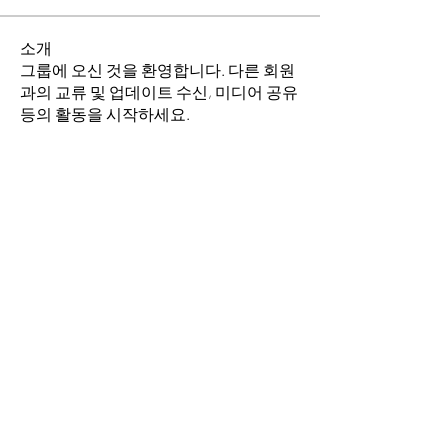
소개
그룹에 오신 것을 환영합니다. 다른 회원
과의 교류 및 업데이트 수신, 미디어 공유
등의 활동을 시작하세요.
명
소망의 교회
팔로우
전체 회원 보기(1명)
​경기도 안산시 상록구 평안로 47
(우)15630 Tel.
031) 409-0842
Fax.
031) 505-
0842