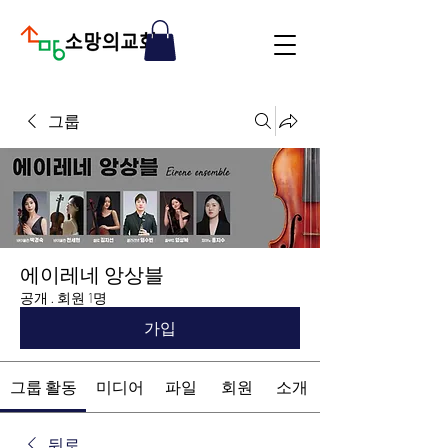
그룹
에이레네 앙상블
공개
·
회원 1명
가입
그룹 활동
미디어
파일
회원
소개
뒤로