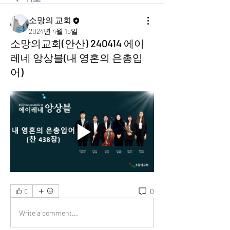
소망의 교회
2024년 4월 15일
소망의교회(안산) 240414 에이
레네 앙상블(내 영혼의 은총입
어)
0
0
Write a comment...