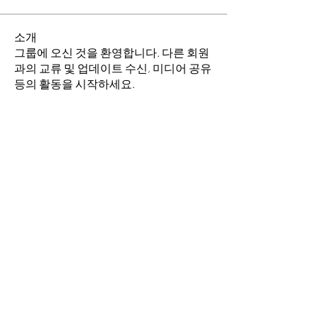
소개
그룹에 오신 것을 환영합니다. 다른 회원
과의 교류 및 업데이트 수신, 미디어 공유
등의 활동을 시작하세요.
명
소망의 교회
팔로우
전체 회원 보기(1명)
​경기도 안산시 상록구 평안로 47
(우)15630 Tel.
031) 409-0842
Fax.
031) 505-