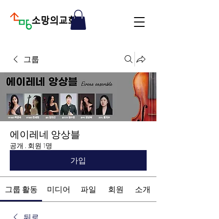
그룹
에이레네 앙상블
공개
·
회원 1명
가입
그룹 활동
미디어
파일
회원
소개
뒤로