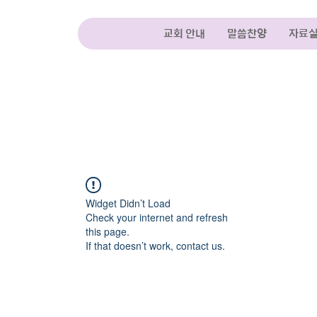
교회 안내
말씀찬양
자료
Widget Didn’t Load
Check your internet and refresh
this page.
If that doesn’t work, contact us.