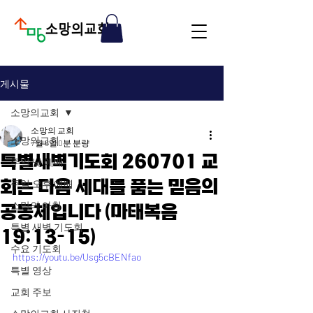
게시물
소망의교회
소망의 교회
소망의교회
7월 8일
0분 분량
특별새벽기도회 260701 교
주일 낮 예배
회는 다음 세대를 품는 믿음의
주일 오후 예배
소망의 아침
공동체입니다 (마태복음
특별 새벽 기도회
19:13-15)
수요 기도회
https://youtu.be/Usg5cBENfao
특별 영상
교회 주보