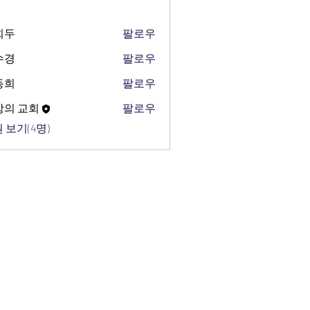
희두
팔로우
수경
팔로우
동희
팔로우
망의 교회
팔로우
 보기(4명)