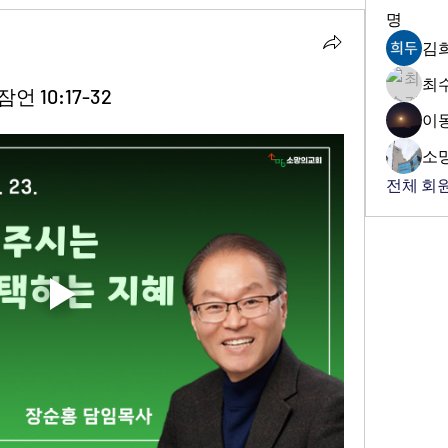
명
김
최
언 10:17-32
이
소
전체 회원