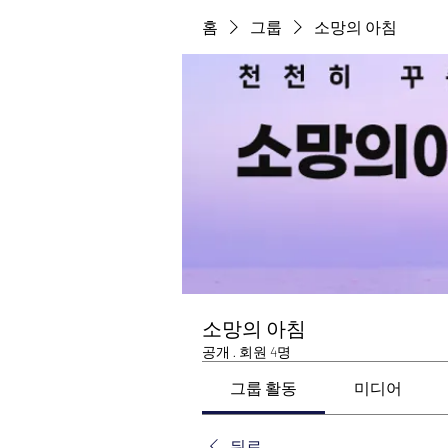
홈
그룹
소망의 아침
소망의 아침
공개
·
회원 4명
그룹 활동
미디어
뒤로