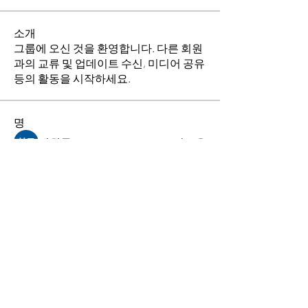
소개
그룹에 오신 것을 환영합니다. 다른 회원
과의 교류 및 업데이트 수신, 미디어 공유
등의 활동을 시작하세요.
명
김희두
팔로우
최수경
팔로우
이동희
팔로우
소망의 교회
팔로우
전체 회원 보기(4명)