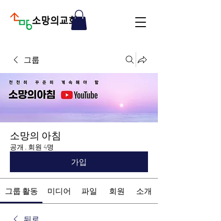
그룹
소망의 아침
공개
·
회원 4명
가입
그룹 활동
미디어
파일
회원
소개
뒤로