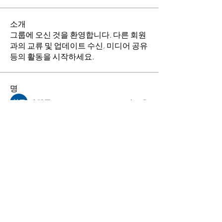
소개
그룹에 오신 것을 환영합니다. 다른 회원
과의 교류 및 업데이트 수신, 미디어 공유
등의 활동을 시작하세요.
명
김희두
팔로우
최수경
팔로우
이동희
팔로우
소망의 교회
팔로우
전체 회원 보기(4명)