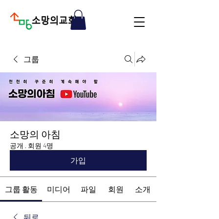
그룹
소망의 아침
공개
·
회원 4명
가입
그룹 활동
미디어
파일
회원
소개
뒤로