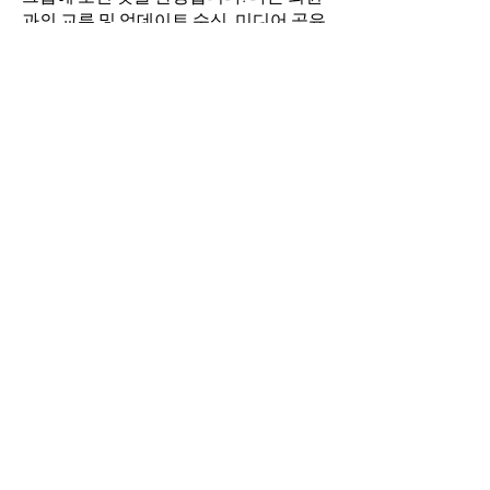
과의 교류 및 업데이트 수신, 미디어 공유
등의 활동을 시작하세요.
명
김희두
팔로우
최수경
팔로우
이동희
팔로우
소망의 교회
팔로우
전체 회원 보기(4명)
​경기도 안산시 상록구 평안로 47