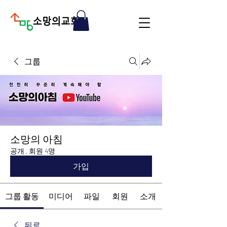
그룹
소망의 아침
공개
·
회원 4명
가입
그룹 활동
미디어
파일
회원
소개
뒤로