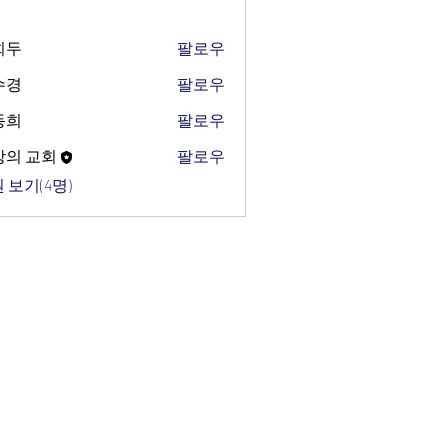
희두
팔로우
수경
팔로우
동희
팔로우
망의 교회
팔로우
 보기(4명)