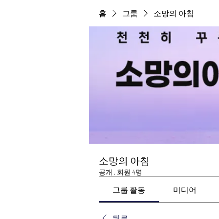
홈
그룹
소망의 아침
소망의 아침
공개
·
회원 4명
그룹 활동
미디어
뒤로