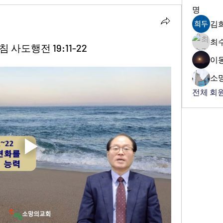
명
김
최
 사도행전 19:11-22
이
소
전체 회원